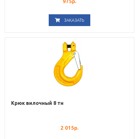
975
р.
ЗАКАЗАТЬ
Крюк вилочный 8 тн
2 015
р.