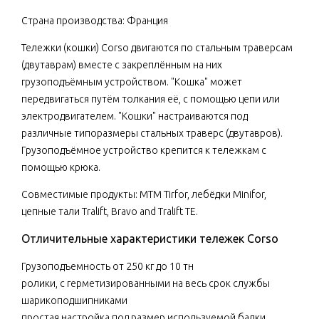
Страна производства: Франция
Тележки (кошки) Corso двигаются по стальным траверсам
(двутаврам) вместе с закреплённым на них
грузоподъёмным устройством. "Кошка" может
передвигаться путём толкания её, с помощью цепи или
электродвигателем. "Кошки" настраиваются под
различные типоразмеры стальных траверс (двутавров).
Грузоподъёмное устройство крепится к тележкам с
помощью крюка.
Совместимые продукты: МТМ Tirfor, лебёдки Minifor,
цепные тали Tralift, Bravo and Tralift TE.
Отличительные характеристики тележек Corso
Грузоподъемность от 250 кг до 10 тн
ролики, с герметизированными на весь срок службы
шарикоподшипниками
простая настройка под размер используемой балки,